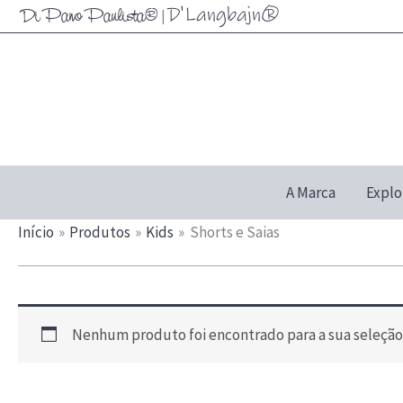
Ir
D'Langbajn®
Di Pano Paulista®
|
para
o
conteúdo
A Marca
Explo
Início
Produtos
Kids
Shorts e Saias
Nenhum produto foi encontrado para a sua seleção