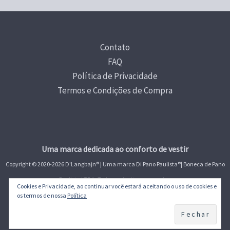
Contato
FAQ
Política de Privacidade
Termos e Condições de Compra
Uma marca dedicada ao conforto de vestir
Copyright © 2020-2026 D'Langbajn
®
| Uma marca Di Pano Paulista®| Boneca de Pano
Paulista LTDA. Todos os direitos reservados.
Cookies e Privacidade, ao continuar você estará aceitando o uso de cookies e
os termos de nossa
Política
CNPJ:
04.193.486/0001-82 - Av. Miruna 283, Moema, São Paulo - SP - CEP 04084001