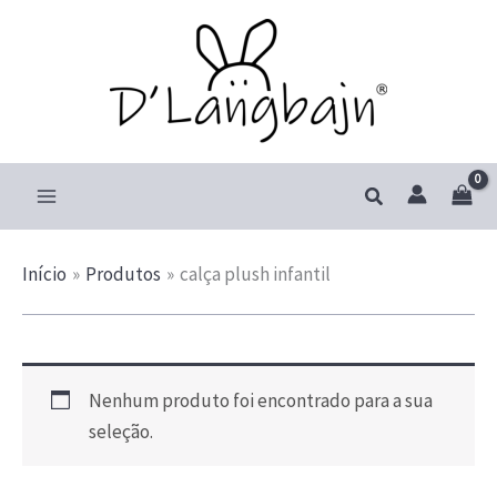
Ir
para
o
conteúdo
Pesquisar
Início
Produtos
calça plush infantil
Nenhum produto foi encontrado para a sua
seleção.