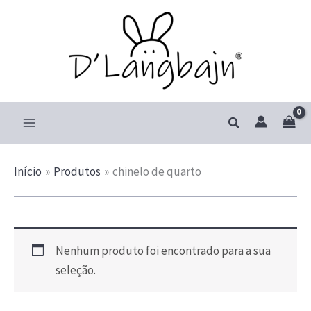
Ir
para
o
conteúdo
Pesquisar
Início
Produtos
chinelo de quarto
Nenhum produto foi encontrado para a sua
seleção.