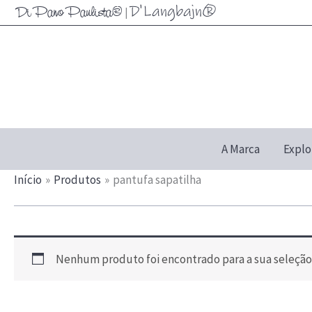
Ir
D'Langbajn®
Di Pano Paulista®
|
para
o
conteúdo
A Marca
Explo
Início
Produtos
pantufa sapatilha
Nenhum produto foi encontrado para a sua seleção