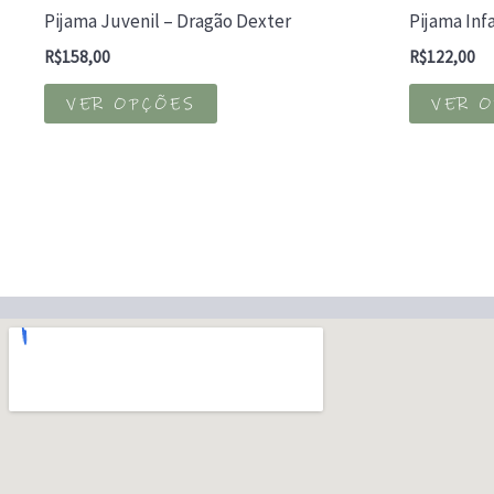
Pijama Juvenil – Dragão Dexter
Pijama Inf
R$
158,00
R$
122,00
Este
VER OPÇÕES
VER 
produto
tem
várias
variantes.
As
opções
podem
ser
escolhidas
na
página
do
produto