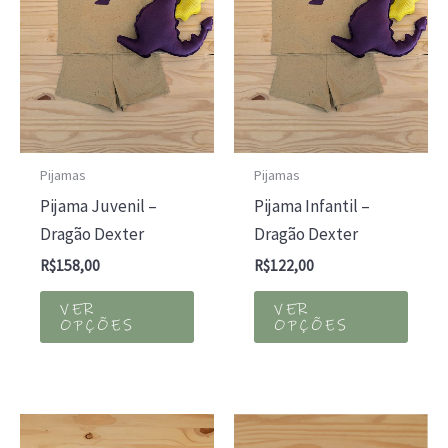
Pijamas
Pijamas
Pijama Juvenil –
Pijama Infantil –
Dragão Dexter
Dragão Dexter
R$
158,00
R$
122,00
Este
Este
VER
VER
produto
prod
OPÇÕES
OPÇÕES
tem
tem
várias
várias
variantes.
varia
As
As