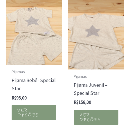
opções
opçõ
podem
pod
ser
ser
escolhidas
escol
na
na
página
págin
do
do
produto
prod
Pijamas
Pijamas
Pijama Bebê- Special
Pijama Juvenil –
Star
Special Star
R$
95,00
R$
158,00
Este
VER
Este
produto
VER
OPÇÕES
prod
OPÇÕES
tem
tem