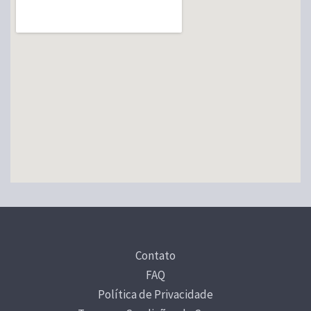
podem
ser
escolhidas
na
página
do
produto
Contato
FAQ
Política de Privacidade