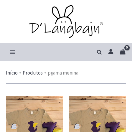
Ir
para
o
conteúdo
Pesquisar
Início
Produtos
pijama menina