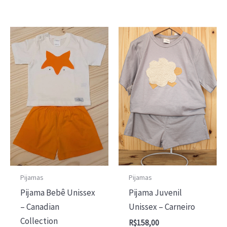
várias
várias
variantes.
varia
As
As
opções
opçõ
podem
pod
ser
ser
escolhidas
escol
na
na
página
págin
do
do
produto
prod
Pijamas
Pijamas
Pijama Bebê Unissex
Pijama Juvenil
– Canadian
Unissex – Carneiro
Collection
R$
158,00