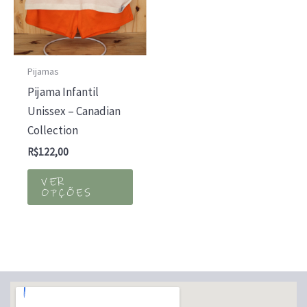
do
do
produto
prod
Pijamas
Pijama Infantil
Unissex – Canadian
Collection
R$
122,00
Este
VER
produto
OPÇÕES
tem
várias
variantes.
As
opções